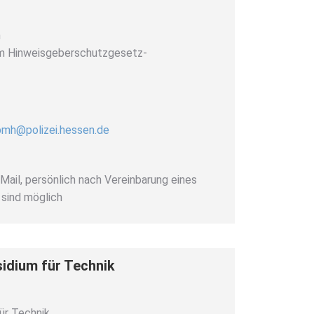
n
em Hinweisgeberschutzgesetz-
pmh@polizei.hessen.de
-Mail, persönlich nach Vereinbarung eines
sind möglich
sidium für Technik
ür Technik