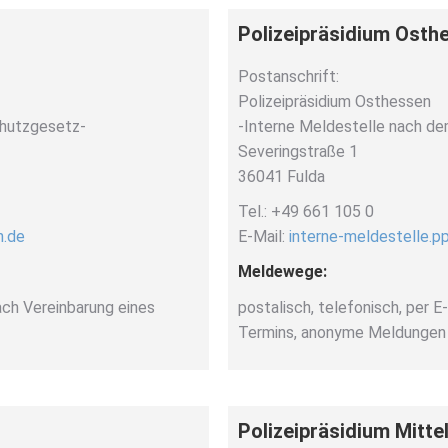
Polizeipräsidium Osth
Postanschrift:
Polizeipräsidium Osthessen
chutzgesetz-
-Interne Meldestelle nach d
Severingstraße 1
36041 Fulda
Tel.: +49 661 105 0
n.de
E-Mail:
interne-meldestelle.p
Meldewege:
nach Vereinbarung eines
postalisch, telefonisch, per E
Termins, anonyme Meldungen 
Polizeipräsidium Mitt