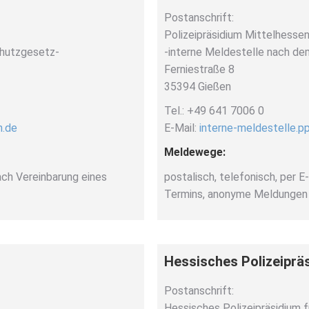
Postanschrift:
Polizeipräsidium Mittelhesse
chutzgesetz-
-interne Meldestelle nach d
Ferniestraße 8
35394 Gießen
Tel.: +49 641 7006 0
n.de
E-Mail:
interne-meldestelle.p
Meldewege:
nach Vereinbarung eines
postalisch, telefonisch, per E
Termins, anonyme Meldungen 
Hessisches Polizeiprä
Postanschrift:
Hessisches Polizeipräsidium f