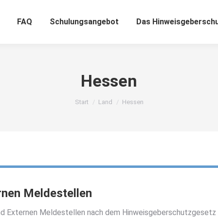
FAQ
Schulungsangebot
Das Hinweisgebersch
Hessen
Sie befinden sich hier:
Start
Land
Hessen
rnen Meldestellen
und Externen Meldestellen nach dem Hinweisgeberschutzgesetz fü